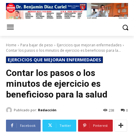
Home
Para bajar de peso
Ejercicios que mejoran enfermedades
Contar los pasos o los minutos de ejercicio es beneficioso para la...
EJERCICIOS QUE MEJORAN ENFERMEDADES
Contar los pasos o los
minutos de ejercicio es
beneficioso para la salud
Publicado por:
Redacción
238
0
Facebook
Twitter
Pinterest