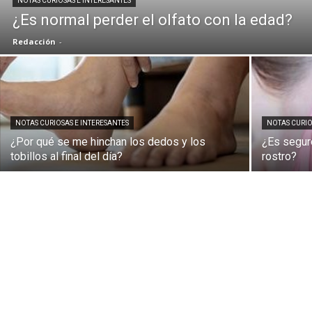
NOTAS CURIOSAS E INTERESANTES
¿Es normal perder el olfato con la edad?
Redacción
-
NOTAS CURIOSAS E INTERESANTES
NOTAS CURIO
¿Por qué se me hinchan los dedos y los
¿Es segur
tobillos al final del día?
rostro?