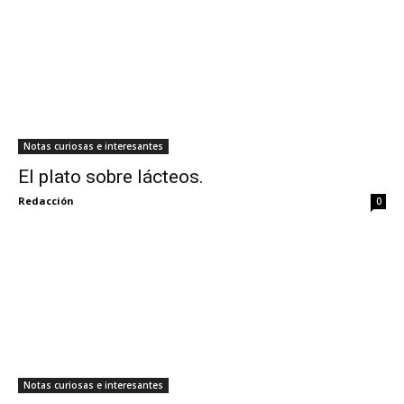
Notas curiosas e interesantes
El plato sobre lácteos.
Redacción
0
Notas curiosas e interesantes