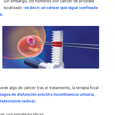
Sin embargo, los hombres con cáncer de próstata
localizado
-es decir, un cáncer que sigue confinado
a.
e algo de cáncer tras el tratamiento, la terapia focal
iesgos de disfunción eréctil e incontinencia urinaria,
tatectomía radical.
r una estrategia eficaz.