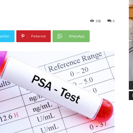
358
0
witter
Pinterest
WhatsApp