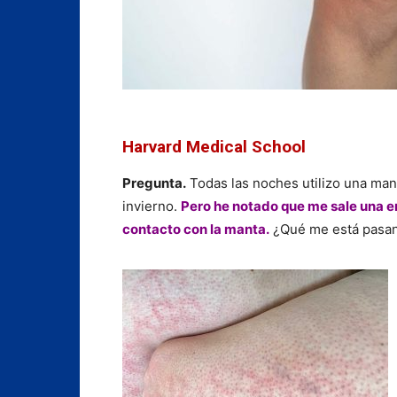
Harvard Medical School
Pregunta.
Todas las noches utilizo una manta
invierno.
Pero he notado que me sale una er
contacto con la manta.
¿Qué me está pasa