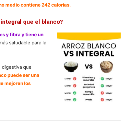
no medio contiene 242 calorías.
integral que el blanco?
s y fibra y tiene un
ás saludable para la
 digestiva que
nco puede ser una
ue mejoren los