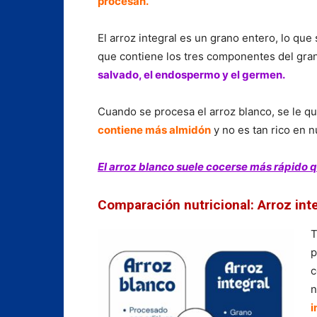
procesan.
El arroz integral es un grano entero, lo que 
que contiene los tres componentes del gra
salvado, el endospermo y el germen.
Cuando se procesa el arroz blanco, se le qu
contiene más almidón
y no es tan rico en 
El arroz blanco suele cocerse más rápido qu
Comparación nutricional: Arroz inte
T
p
c
n
i