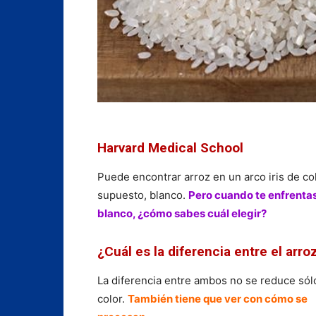
Harvard Medical School
Puede encontrar arroz en un arco iris de col
supuesto, blanco.
Pero cuando te enfrentas 
blanco, ¿cómo sabes cuál elegir?
¿Cuál es la diferencia entre el arro
La diferencia entre ambos no se reduce sólo
color.
También tiene que ver con cómo se