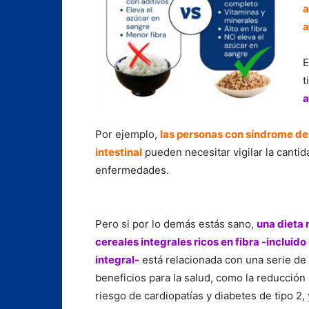
a
a
E
t
a
Por ejemplo,
las personas con síndrome del
intestinal
pueden necesitar vigilar la cantid
enfermedades.
Pero si por lo demás estás sano,
una dieta 
cereales integrales ricos en fibra -incluido 
integral-
está relacionada con una serie de
beneficios para la salud, como la reducción 
riesgo de cardiopatías y diabetes de tipo 2, 