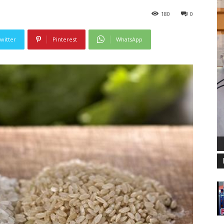
180
0
witter
Pinterest
WhatsApp