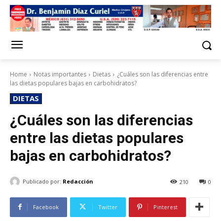
Home
Notas importantes
Dietas
¿Cuáles son las diferencias entre
las dietas populares bajas en carbohidratos?
DIETAS
¿Cuáles son las diferencias
entre las dietas populares
bajas en carbohidratos?
Publicado por:
Redacción
210
0
Facebook
Twitter
Pinterest