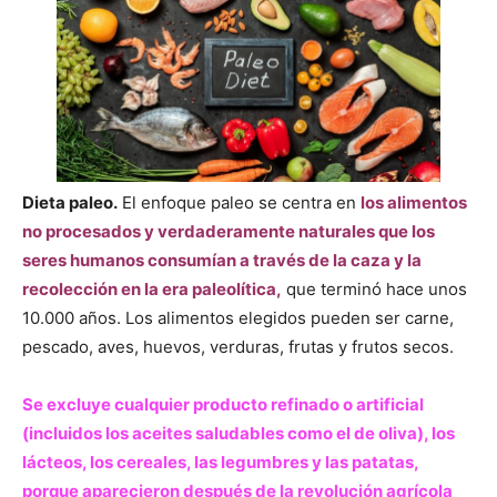
Dieta paleo.
El enfoque paleo se centra en
los alimentos
no procesados y verdaderamente naturales que los
seres humanos consumían a través de la caza y la
recolección en la era paleolítica,
que terminó hace unos
10.000 años. Los alimentos elegidos pueden ser carne,
pescado, aves, huevos, verduras, frutas y frutos secos.
Se excluye cualquier producto refinado o artificial
(incluidos los aceites saludables como el de oliva), los
lácteos, los cereales, las legumbres y las patatas,
porque aparecieron después de la revolución agrícola