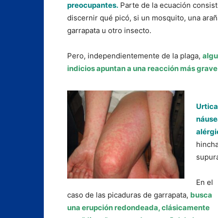
preocupantes.
Parte de la ecuación consis
discernir qué picó, si un mosquito, una arañ
garrapata u otro insecto.
Pero, independientemente de la plaga,
alg
indicios apuntan a una reacción más grave
Urtica
náusea
alérgi
hincha
supura
En el
caso de las picaduras de garrapata,
busca
una erupción redondeada, clásicamente