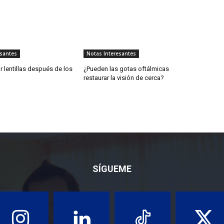
esantes
Notas Interesantes
r lentillas después de los
¿Pueden las gotas oftálmicas
restaurar la visión de cerca?
SÍGUEME