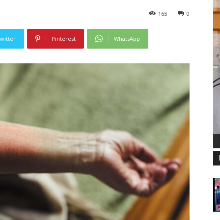
165
0
witter
Pinterest
WhatsApp