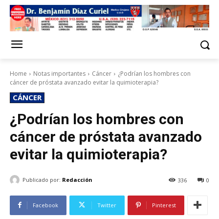
Home
Notas importantes
Cáncer
¿Podrían los hombres con
cáncer de próstata avanzado evitar la quimioterapia?
CÁNCER
¿Podrían los hombres con
cáncer de próstata avanzado
evitar la quimioterapia?
Publicado por:
Redacción
336
0
Facebook
Twitter
Pinterest