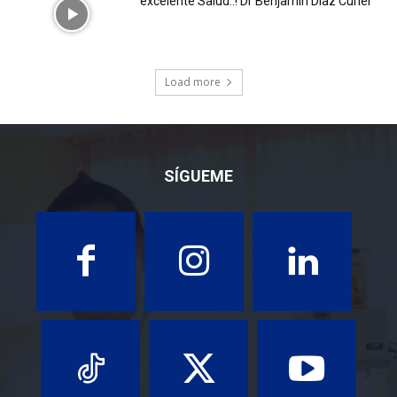
excelente Salud..! Dr Benjamín Díaz Curiel
Load more
SÍGUEME