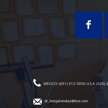
MEXICO: (631) 312-5050 U.S.A: (520)
dr_benjamindiaz@live.com