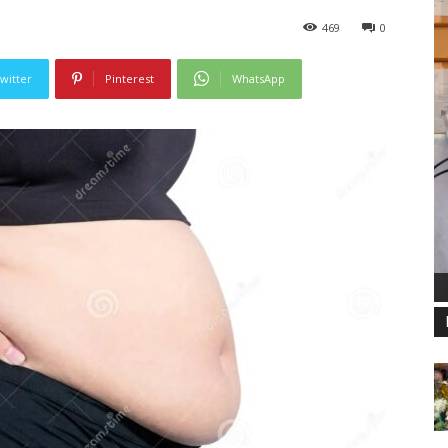
469
0
witter
Pinterest
WhatsApp