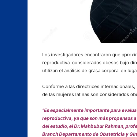
Los investigadores encontraron que aproxi
reproductiva considerados obesos bajo dire
utilizan el análisis de grasa corporal en lu
Conforme a las directrices internacionales,
de las mujeres latinas son considerados ob
“Es especialmente importante para evaluar
reproductiva, ya que son más propensos a 
del estudio, el Dr. Mahbubur Rahman, prof
Branch Departamento de Obstetricia y Gine