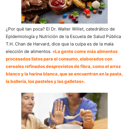
¿Por qué tan poca? El Dr. Walter Willet, catedrático de
Epidemiología y Nutrición de la Escuela de Salud Pública
T.H. Chan de Harvard, dice que la culpa es de la mala
elección de alimentos.
«La gente come más alimentos
procesados listos para el consumo, elaborados con
cereales refinados desprovistos de fibra, como el arroz
blanco y la harina blanca, que se encuentran en la pasta,
la bollería, los pasteles y las galletas».