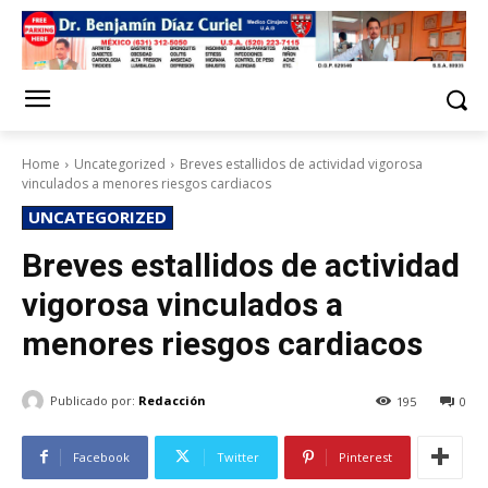
Home
Uncategorized
Breves estallidos de actividad vigorosa
vinculados a menores riesgos cardiacos
UNCATEGORIZED
Breves estallidos de actividad
vigorosa vinculados a
menores riesgos cardiacos
Publicado por:
Redacción
195
0
Facebook
Twitter
Pinterest