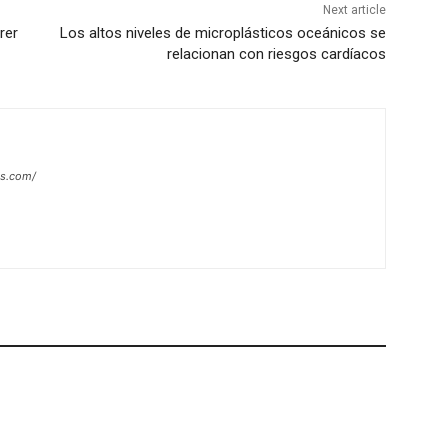
Next article
rer
Los altos niveles de microplásticos oceánicos se
relacionan con riesgos cardíacos
es.com/