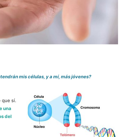
tendrán mis células, y a mí, más jóvenes?
 que sí.
e una
os del