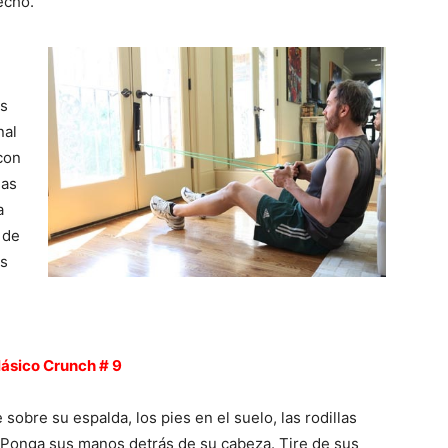
echo.
as
nal
con
mas
a
 de
os
lásico Crunch # 9
sobre su espalda, los pies en el suelo, las rodillas
 Ponga sus manos detrás de su cabeza. Tire de sus