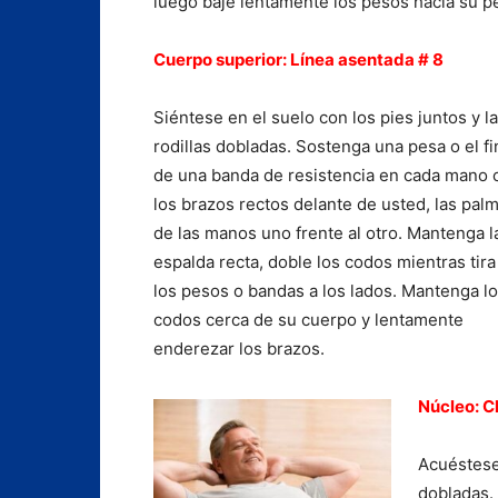
luego baje lentamente los pesos hacia su p
Cuerpo superior: Línea asentada # 8
Siéntese en el suelo con los pies juntos y l
rodillas dobladas. Sostenga una pesa o el fi
de una banda de resistencia en cada mano 
los brazos rectos delante de usted, las pal
de las manos uno frente al otro. Mantenga l
espalda recta, doble los codos mientras tira
los pesos o bandas a los lados. Mantenga l
codos cerca de su cuerpo y lentamente
enderezar los brazos.
Núcleo: C
Acuéstese 
dobladas.