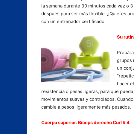
la semana durante 30 minutos cada vez o 3 
después para ser más flexible. ¿Quieres una
con un entrenador certificado.
Su ruti
Prepára
grupos 
un conj
“repeti
hacer e
resistencia o pesas ligeras, para que pueda
movimientos suaves y controlados. Cuando 
cambie a pesos ligeramente más pesados.
Cuerpo superior: Bíceps derecho Curl # 4