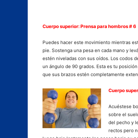
Cuerpo superior: Prensa para hombros # 6
Puedes hacer este movimiento mientras es
pie. Sostenga una pesa en cada mano y levá
estén niveladas con sus oídos. Los codos 
un ángulo de 90 grados. Esta es tu posición 
que sus brazos estén completamente extendi
Cuerpo super
Acuéstese boc
sobre el sue
del pecho y 
rectos pero 