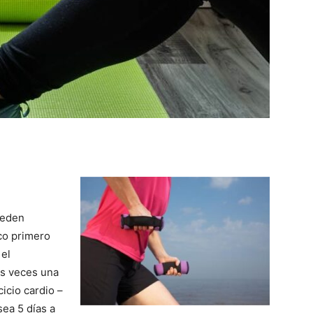
ueden
co primero
 el
os veces una
cio cardio –
sea 5 días a