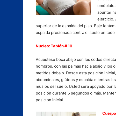
omóplatos
apuntar ha
ejercicio.
superior de la espalda del piso. Baje lentam
espalda presionada contra el suelo en tod
Núcleo: Tablón # 10
Acuéstese boca abajo con los codos direct
hombros, con las palmas hacia abajo y los d
metidos debajo. Desde esta posición inicial
abdominales, glúteos y espalda mientras lev
muslos del suelo. Usted será apoyado por l
posición durante 5 segundos o más. Manteng
posición inicial.
Cuerpo 