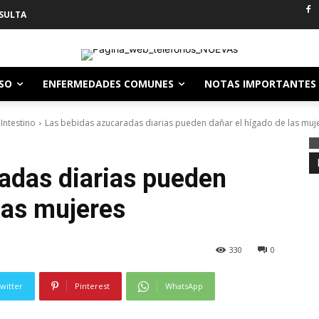
SULTA
ESO
ENFERMEDADES COMUNES
NOTAS IMPORTANTES
Intestino
Las bebidas azucaradas diarias pueden dañar el hígado de las muj
adas diarias pueden
las mujeres
330
0
witter
Pinterest
WhatsApp