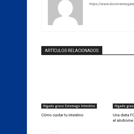
https://www.doctorennogal
ARTÍCULOS RELACIONADOS
Hígado graso Estomago Intestino
Hígado gras
Cómo cuidar tu intestino
Una dieta F
el síndrome d