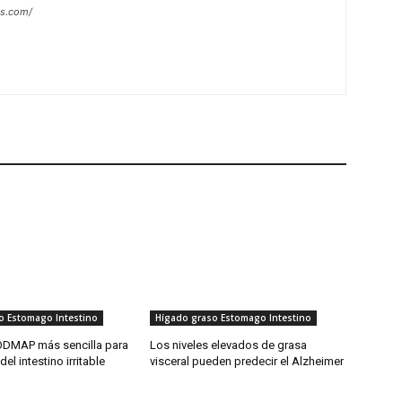
es.com/
o Estomago Intestino
Hígado graso Estomago Intestino
ODMAP más sencilla para
Los niveles elevados de grasa
el intestino irritable
visceral pueden predecir el Alzheimer