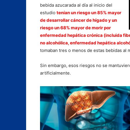
bebida azucarada al día al inicio del
estudio
tenían un riesgo un 85% mayor
de desarrollar cáncer de hígado y un
riesgo un 68% mayor de morir por
enfermedad hepática crónica (incluida fibr
no alcohólica, enfermedad hepática alcohól
tomaban tres o menos de estas bebidas al 
Sin embargo, esos riesgos no se mantuvier
artificialmente.