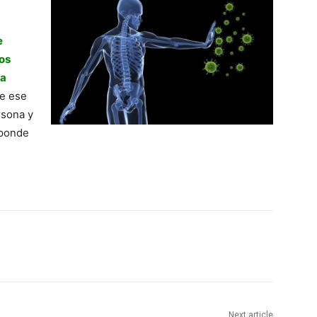
e
os
la
e ese
rsona y
sponde
Next article