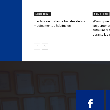
Salud ideal
Salud ideal
Efectos secundarios bucales de los
¿Cómo puede
medicamentos habituales
las personas
entre una vis
durante las