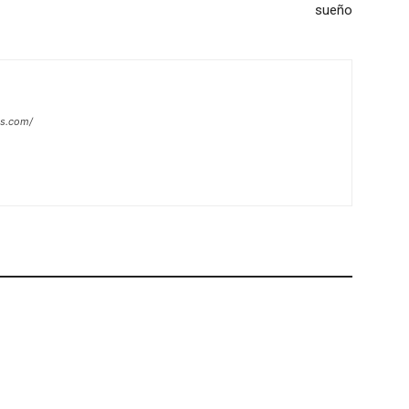
sueño
es.com/