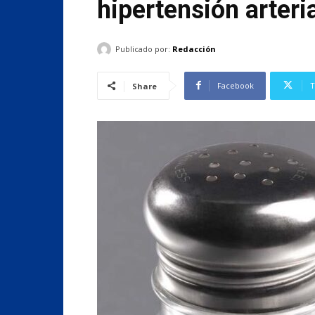
hipertensión arteri
Publicado por:
Redacción
Facebook
T
Share