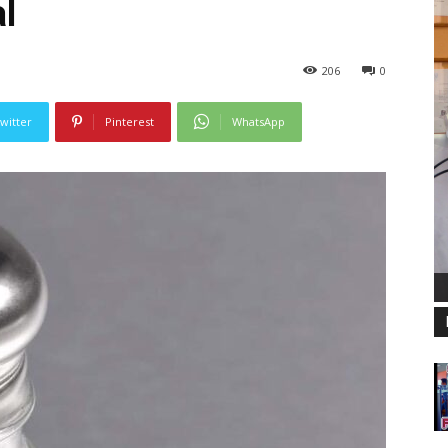
al
206
0
witter
Pinterest
WhatsApp