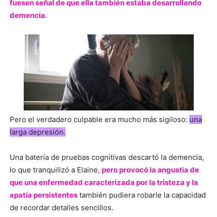
fuesen señal de que ella también estaba desarrollando
demencia.
Pero el verdadero culpable era mucho más sigiloso:
una
larga depresión.
Una batería de pruebas cognitivas descartó la demencia,
lo que tranquilizó a Elaine,
pero provocó la angustia de
que una enfermedad caracterizada por la tristeza y la
apatía persistentes
también pudiera robarle la capacidad
de recordar detalles sencillos.