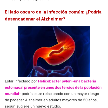
El lado oscuro de la infección común: ¿Podría
desencadenar el Alzheimer?
Estar infectado por
Helicobacter pylori -una bacteria
estomacal presente en unos dos tercios de la población
mundial-
podría estar relacionado con un mayor riesgo
de padecer Alzheimer en adultos mayores de 50 años,
según sugiere un nuevo estudio.