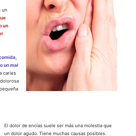
e un
que
o un
el
 comida,
 o un mal
a caries
 dolorosa
a pequeña
El dolor de encías suele ser más una molestia que
un dolor agudo. Tiene muchas causas posibles.