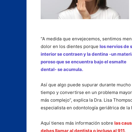
“A medida que envejecemos, sentimos me
dolor en los dientes porque
los nervios de 
interior se contraen y la dentina -un materi
poroso que se encuentra bajo el esmalte
dental- se acumula.
Así que algo puede supurar durante mucho
tiempo y convertirse en un problema mayor
más complejo”, explica la Dra. Lisa Thomps
especialista en odontología geriátrica de l
Aquí tienes más información sobre
las caus
debes llamar al dentista o incluso al 911.