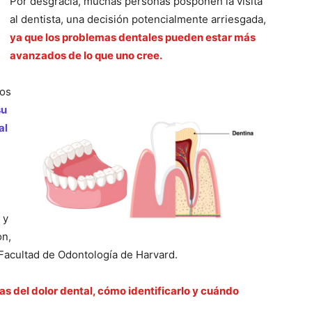
Por desgracia, muchas personas posponen la visita
al dentista, una decisión potencialmente arriesgada,
ya que los problemas dentales pueden estar más
avanzados de lo que uno cree.
nos
su
al
 y
on,
a Facultad de Odontología de Harvard.
as del dolor dental, cómo identificarlo y cuándo