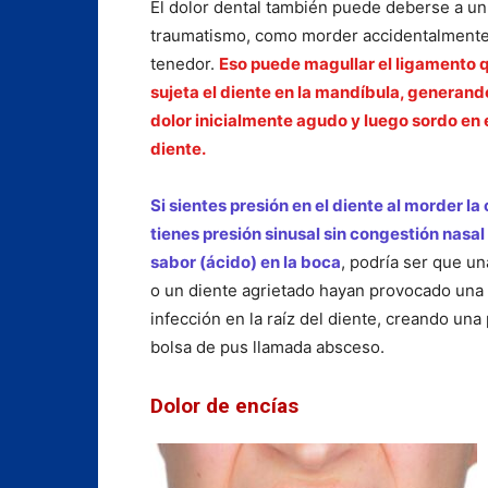
El dolor dental también puede deberse a un
traumatismo, como morder accidentalment
tenedor.
Eso puede magullar el ligamento 
sujeta el diente en la mandíbula, generand
dolor inicialmente agudo y luego sordo en 
diente.
Si sientes presión en el diente al morder la
tienes presión sinusal sin congestión nasal
sabor (ácido) en la boca
, podría ser que un
o un diente agrietado hayan provocado una
infección en la raíz del diente, creando un
bolsa de pus llamada absceso.
Dolor de encías