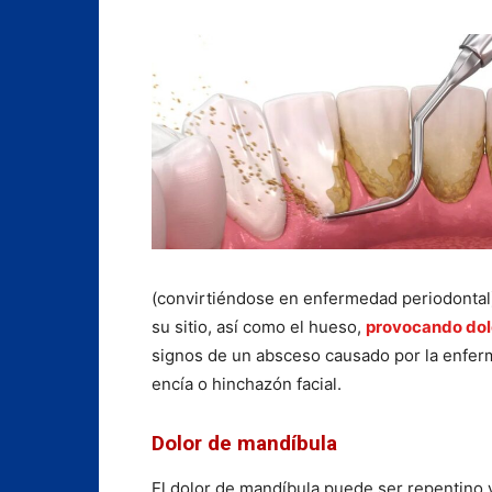
(convirtiéndose en enfermedad periodontal)
su sitio, así como el hueso,
provocando dolo
signos de un absceso causado por la enferm
encía o hinchazón facial.
Dolor de mandíbula
El dolor de mandíbula puede ser repentino 