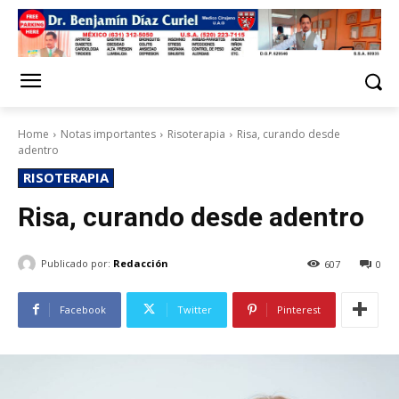
Home
Notas importantes
Risoterapia
Risa, curando desde
adentro
RISOTERAPIA
Risa, curando desde adentro
Publicado por:
Redacción
607
0
Facebook
Twitter
Pinterest