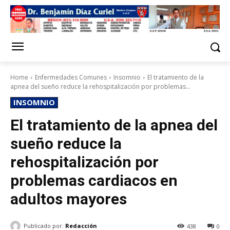
Home
Enfermedades Comunes
Insomnio
El tratamiento de la
apnea del sueño reduce la rehospitalización por problemas...
INSOMNIO
El tratamiento de la apnea del
sueño reduce la
rehospitalización por
problemas cardiacos en
adultos mayores
Publicado por:
Redacción
438
0